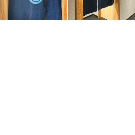
display
暖簾
client
焼肉ひびき
work style
飲食店
point
11オンスの綿100％の生地を採用したギャルソンタイプ
の前掛けと同様の素材で店舗の暖簾を制作。大きく入っ
たプリントはデニム特有の雰囲気が出るよう抜染プリン
トを採用（抜染プリントとはボディの色を抜染剤で抜く
プリント方法）。かなり大判のもので迫力のあるものに
仕上がりました。そのほかにも店舗内の暖簾も同じ素材